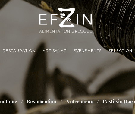
RESTAURATION
ARTISANAT
ÉVÉNEMENTS
SÉLECTION
boutique
Restauration
Notre menu
Pastitsio (La