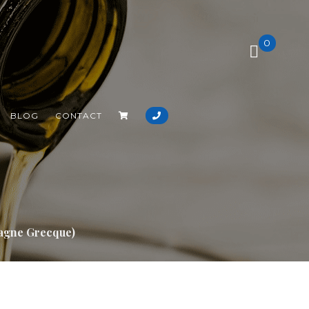
0
BLOG
CONTACT
sagne Grecque)