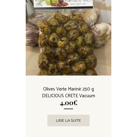
peuvent
être
choisies
sur la
page du
produit
Olives Verte Mariné 250 g
DELICIOUS CRETE Vacuum
4.00
€
LIRE LA SUITE